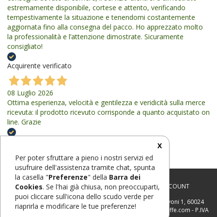
estremamente disponibile, cortese e attento, verificando
tempestivamente la situazione e tenendomi costantemente
aggiornata fino alla consegna del pacco. Ho apprezzato molto
la professionalità e l’attenzione dimostrate. Sicuramente
consigliato!
Acquirente verificato
08 Luglio 2026
Ottima esperienza, velocità e gentilezza e veridicità sulla merce
ricevuta: il prodotto ricevuto corrisponde a quanto acquistato on
line. Grazie
Acquirente verificato
X
Per poter sfruttare a pieno i nostri servizi ed
usufruire dell'assistenza tramite chat, spunta
la casella "
Preferenze
" della
Barra dei
Cookies
. Se l'hai già chiusa, non preoccuparti,
CHI SIAMO
-
CONTATTI
-
CONDIZIONI
-
FAQ
-
MY ACCOUNT
puoi cliccare sull'icona dello scudo verde per
Tessuti Mazzarini di Mazzarini Giorgio
- Via G. Schiavoni 1, 60024
riaprirla e modificare le tue preferenze!
Filottrano (AN) - Tel: 071 722 1889 - Email: info@tessutiestoffe.com - P.IVA